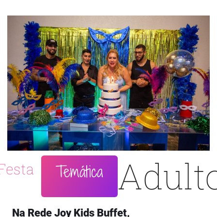
Adult
Festa
Temática
Na Rede Joy Kids Buffet,