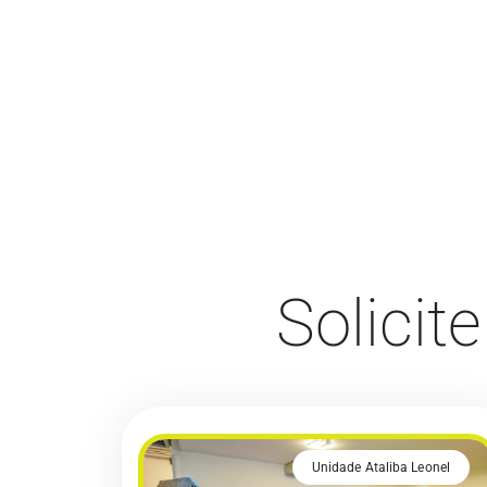
Solicit
Unidade Ataliba Leonel