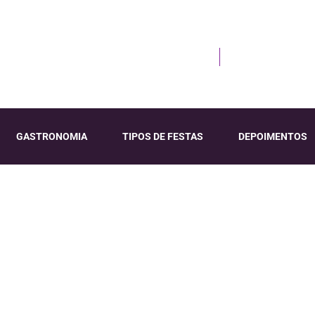
Sua festa sem Stress do Início ao Fim
Email: contato@b
GASTRONOMIA
TIPOS DE FESTAS
DEPOIMENTOS