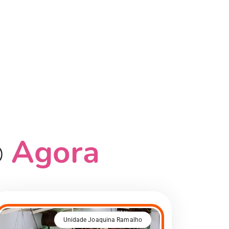
Agora
o
Unidade Joaquina Ramalho